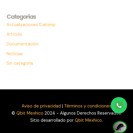
Categorias
Actualizaciones Calcimp
Articulo
Documentación
Noticias
Sin categoría
Aviso de privacidad
|
Términos y condiciones
©
Qbit Mexhico
2024 - Algunos Derechos Reservados.
Sitio desarrollado por
Qbit Mexhico
.