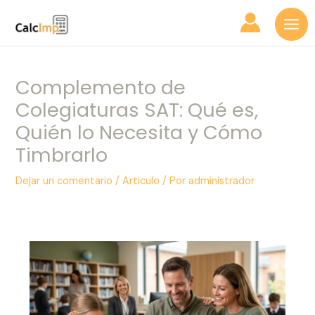
Ir
Navegación
Mai
al
de
Me
contenido
entradas
Complemento de
Colegiaturas SAT: Qué es,
Quién lo Necesita y Cómo
Timbrarlo
Dejar un comentario
/
Articulo
/ Por
administrador