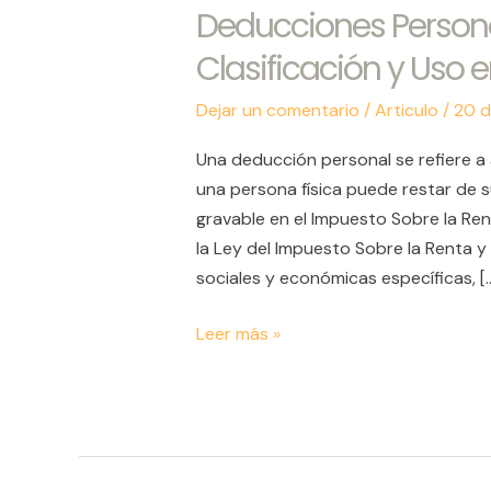
Deducciones Personal
Deducciones
Personales:
Clasificación y Uso 
Definición,
Clasificación
Dejar un comentario
/
Articulo
/
20 d
y
Una deducción personal se refiere a 
Uso
una persona física puede restar de 
en
gravable en el Impuesto Sobre la Re
la
la Ley del Impuesto Sobre la Renta y
Declaración
sociales y económicas específicas, [
Anual
Leer más »