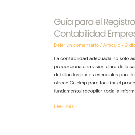
Guía para el Registro
Guía
para
Contabilidad Empres
el
Registro
Dejar un comentario
/
Articulo
/
9 di
Correcto
La contabilidad adecuada no solo ase
de
proporciona una visión clara de la sa
la
detallan los pasos esenciales para l
Contabilidad
ofrece CalcImp para facilitar el proce
Empresarial
fundamental recopilar toda la infor
Leer más »