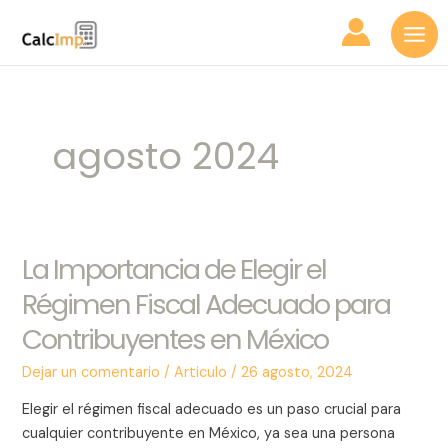
Ir
Mai
al
Me
contenido
agosto 2024
La Importancia de Elegir el
La
Importancia
Régimen Fiscal Adecuado para
de
Contribuyentes en México
Elegir
el
Dejar un comentario
/
Articulo
/
26 agosto, 2024
Régimen
Fiscal
Elegir el régimen fiscal adecuado es un paso crucial para
Adecuado
cualquier contribuyente en México, ya sea una persona