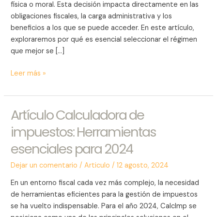
para
física o moral. Esta decisión impacta directamente en las
Contribuyentes
obligaciones fiscales, la carga administrativa y los
en
beneficios a los que se puede acceder. En este artículo,
México
exploraremos por qué es esencial seleccionar el régimen
que mejor se […]
Leer más »
Artículo Calculadora de
Artículo
Calculadora
impuestos: Herramientas
de
esenciales para 2024
impuestos:
Herramientas
Dejar un comentario
/
Articulo
/
12 agosto, 2024
esenciales
para
En un entorno fiscal cada vez más complejo, la necesidad
2024
de herramientas eficientes para la gestión de impuestos
se ha vuelto indispensable. Para el año 2024, CalcImp se