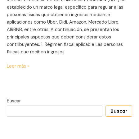
en
establecido un marco legal específico para regular a las
Plataformas
personas físicas que obtienen ingresos mediante
Tecnológicas
aplicaciones como Uber, Didi, Amazon, Mercado Libre,
en
AIRBNB, entre otras. A continuación, se presentan los
México
principales aspectos que deben considerar estos
(UBER,
contribuyentes. 1. Régimen fiscal aplicable Las personas
DIDI,
físicas que reciben ingresos
AMAZON,
MERCADO
Leer más »
LIBRE,
AIRBNB)
Buscar
Buscar