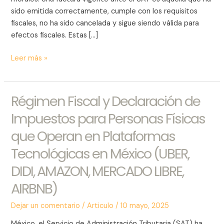
y
sido emitida correctamente, cumple con los requisitos
cómo
fiscales, no ha sido cancelada y sigue siendo válida para
consultarlas?
efectos fiscales. Estas […]
Leer más »
Régimen Fiscal y Declaración de
Régimen
Fiscal
Impuestos para Personas Físicas
y
que Operan en Plataformas
Declaración
de
Tecnológicas en México (UBER,
Impuestos
DIDI, AMAZON, MERCADO LIBRE,
para
Personas
AIRBNB)
Físicas
Dejar un comentario
/
Articulo
/
10 mayo, 2025
que
Operan
México, el Servicio de Administración Tributaria (SAT) ha