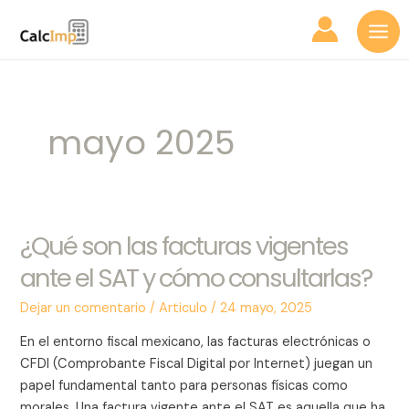
Ir
Mai
al
Me
contenido
mayo 2025
¿Qué son las facturas vigentes
¿Qué
son
ante el SAT y cómo consultarlas?
las
facturas
Dejar un comentario
/
Articulo
/
24 mayo, 2025
vigentes
En el entorno fiscal mexicano, las facturas electrónicas o
ante
CFDI (Comprobante Fiscal Digital por Internet) juegan un
el
papel fundamental tanto para personas físicas como
SAT
morales. Una factura vigente ante el SAT es aquella que ha