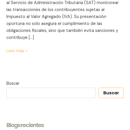
la
al Servicio de Administración Tributaria (SAT) monitorear
obligación
las transacciones de los contribuyentes sujetas al
de
Impuesto al Valor Agregado (IVA). Su presentación
presentarla
oportuna no solo asegura el cumplimiento de las
obligaciones fiscales, sino que también evita sanciones y
contribuye […]
Leer más »
Buscar
Buscar
Blogs recientes