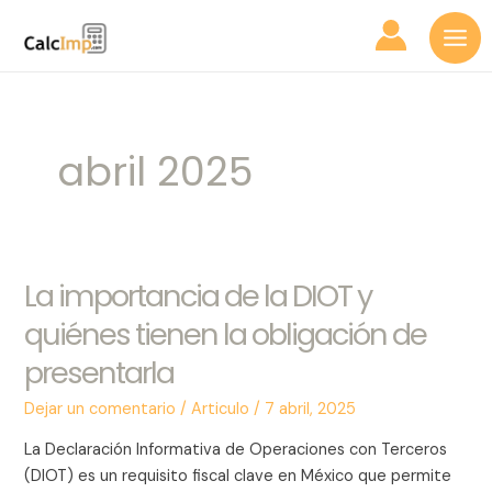
Ir
Mai
al
Me
contenido
abril 2025
La importancia de la DIOT y
La
importancia
quiénes tienen la obligación de
de
presentarla
la
DIOT
Dejar un comentario
/
Articulo
/
7 abril, 2025
y
quiénes
La Declaración Informativa de Operaciones con Terceros
tienen
(DIOT) es un requisito fiscal clave en México que permite