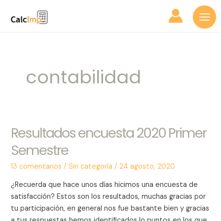
Ir
Mai
al
Me
contenido
contabilidad
Resultados encuesta 2020 Primer
Resultados
encuesta
Semestre
2020
Primer
13 comentarios
/
Sin categoría
/
24 agosto, 2020
Semestre
¿Recuerda que hace unos días hicimos una encuesta de
satisfacción? Estos son los resultados, muchas gracias por
tu participación, en general nos fue bastante bien y gracias
a tus respuestas hemos identificados lo puntos en los que