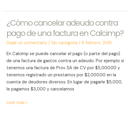
¿Cómo cancelar adeudo contra
¿Cómo
cancelar
pago de una factura en Calcimp?
adeudo
contra
Dejar un comentario
/
Sin categoría
/
6 febrero, 2019
pago
En Calcimp se puede cancelar el pago (o parte del pago)
de
de una factura de gastos contra un adeudo. Por ejemplo si
una
tenemos una factura de Prov SA de CV por $5,000.00 y
factura
tenemos registrado un prestamos por $2,000.00 en la
en
cuenta de deudores diversos. En lugar de pagarle $5,000,
Calcimp?
le pagamos $3,000 y cancelamos
Leer más »