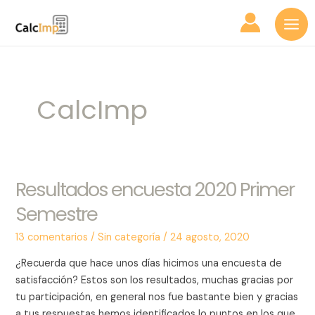
Ir
Mai
al
Me
contenido
CalcImp
Resultados encuesta 2020 Primer
Resultados
encuesta
Semestre
2020
Primer
13 comentarios
/
Sin categoría
/
24 agosto, 2020
Semestre
¿Recuerda que hace unos días hicimos una encuesta de
satisfacción? Estos son los resultados, muchas gracias por
tu participación, en general nos fue bastante bien y gracias
a tus respuestas hemos identificados lo puntos en los que