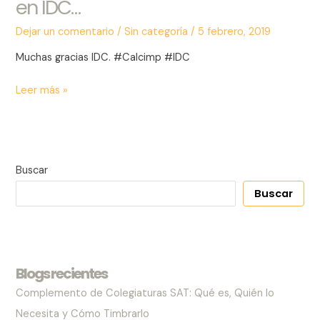
en IDC…
sorpresa
nos
Dejar un comentario
/
Sin categoría
/
5 febrero, 2019
llevamos
Muchas gracias IDC. #Calcimp #IDC
en
IDC…
Leer más »
Buscar
Buscar
Blogs recientes
Complemento de Colegiaturas SAT: Qué es, Quién lo
Necesita y Cómo Timbrarlo