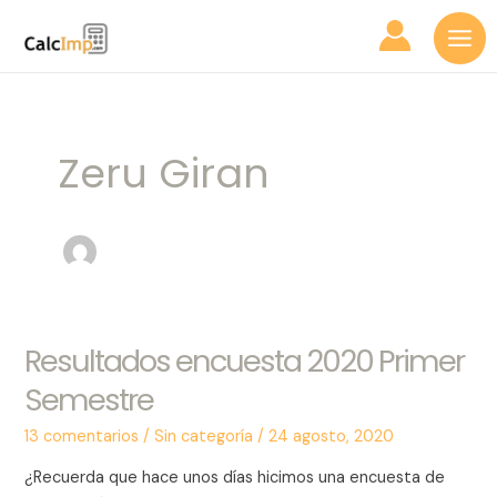
Ir
Mai
al
Me
contenido
Zeru Giran
Resultados encuesta 2020 Primer
Resultados
encuesta
Semestre
2020
Primer
13 comentarios
/
Sin categoría
/
24 agosto, 2020
Semestre
¿Recuerda que hace unos días hicimos una encuesta de