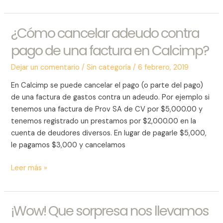
¿Cómo cancelar adeudo contra
¿Cómo
cancelar
pago de una factura en Calcimp?
adeudo
contra
Dejar un comentario
/
Sin categoría
/
6 febrero, 2019
pago
En Calcimp se puede cancelar el pago (o parte del pago)
de
de una factura de gastos contra un adeudo. Por ejemplo si
una
tenemos una factura de Prov SA de CV por $5,000.00 y
factura
tenemos registrado un prestamos por $2,000.00 en la
en
cuenta de deudores diversos. En lugar de pagarle $5,000,
Calcimp?
le pagamos $3,000 y cancelamos
Leer más »
¡Wow! Que sorpresa nos llevamos
¡Wow!
Que