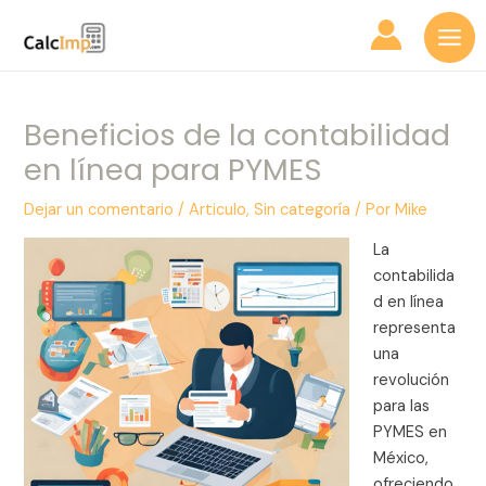
Ir
Navegación
Mai
al
de
Me
contenido
entradas
Beneficios de la contabilidad
en línea para PYMES
Dejar un comentario
/
Articulo
,
Sin categoría
/ Por
Mike
La
contabilida
d en línea
representa
una
revolución
para las
PYMES en
México,
ofreciendo