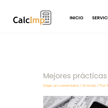
Ir
Navegación
al
de
INICIO
SERVIC
contenido
entradas
Mejores prácticas
Dejar un comentario
/
Articulo
/ Por